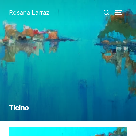
Skip
Search
Rosana Larraz
to
TOGGLE 
for:
content
Ticino