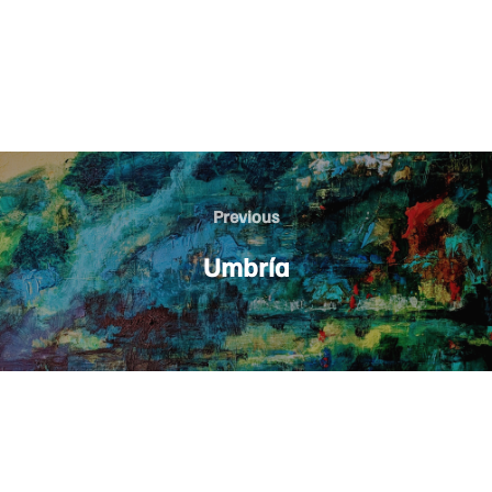
Post
Previous
Previous
navigation
Umbría