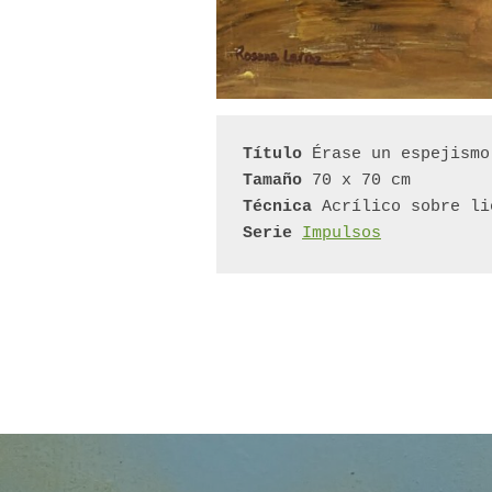
Título
 Érase un espejismo
Tamaño
 70 x 70 cm
Técnica
 Acrílico sobre li
Serie
Impulsos
Post